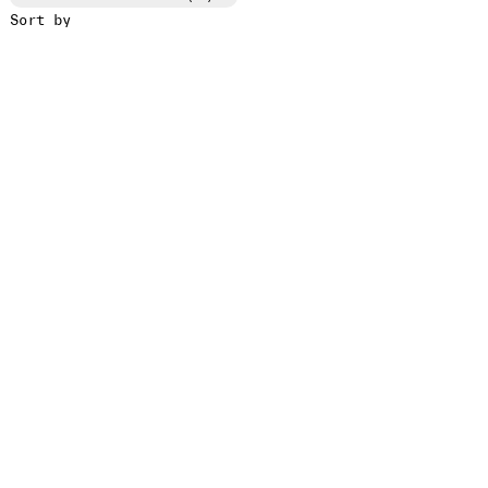
Sort by
ID /VD
PROJECT
CLIENT